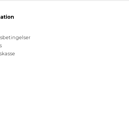
ation
sbetingelser
s
skasse