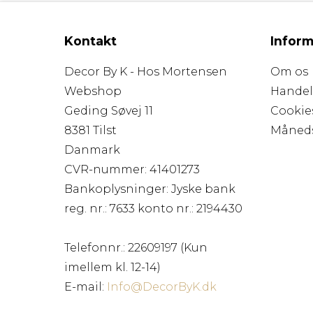
Kontakt
Inform
Decor By K - Hos Mortensen
Om os
Webshop
Handel
Geding Søvej 11
Cookie
8381 Tilst
Måned
Danmark
CVR-nummer
:
41401273
Bankoplysninger
:
Jyske bank
reg. nr.: 7633 konto nr.: 2194430
Telefonnr.
:
22609197 (Kun
imellem kl. 12-14)
E-mail
:
Info@DecorByK.dk