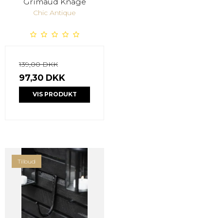
Grimaud Knage
Chic Antique
139,00 DKK
97,30 DKK
VIS PRODUKT
Tilbud