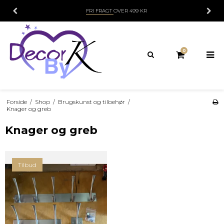
FRI FRAGT
OVER 499 KR
0
Forside
/
Shop
/
Brugskunst og tilbehør
/
Knager og greb
Knager og greb
Tilbud