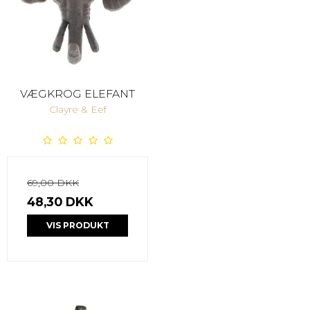
VÆGKROG ELEFANT
Clayre & Eef
69,00 DKK
48,30 DKK
VIS PRODUKT