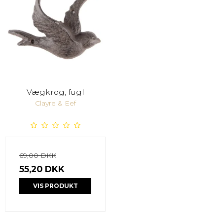
Vægkrog, fugl
Clayre & Eef
69,00 DKK
55,20 DKK
VIS PRODUKT