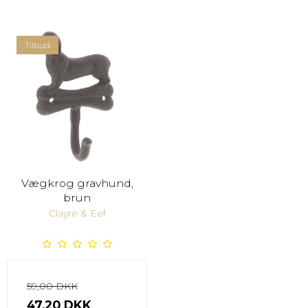
Tilbud
Vægkrog gravhund,
brun
Clayre & Eef
59,00 DKK
47,20 DKK