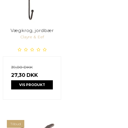
Vægkrog, jordbær
Clayre & Eef
39,00 DKK
27,30 DKK
VIS PRODUKT
Tilbud