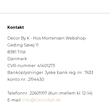
Kontakt
Decor By K - Hos Mortensen Webshop
Geding Søvej 11
8381 Tilst
Danmark
CVR-nummer
:
41401273
Bankoplysninger
:
Jyske bank reg. nr.: 7633
konto nr.: 2194430
Telefonnr.
:
22609197 (Kun imellem kl. 12-14)
E-mail
:
Info@DecorByK.dk