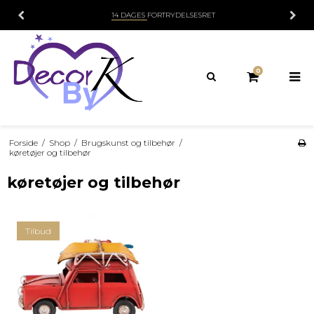
14 DAGES
FORTRYDELSESRET
0
Forside
/
Shop
/
Brugskunst og tilbehør
/
køretøjer og tilbehør
køretøjer og tilbehør
Tilbud