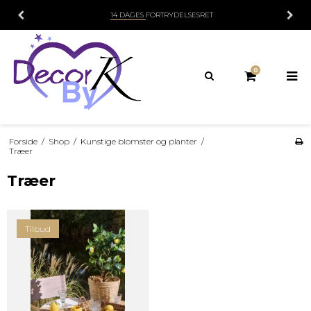
FRI FRAGT
OVER 499 KR
0
Forside
/
Shop
/
Kunstige blomster og planter
/
Træer
Træer
Tilbud