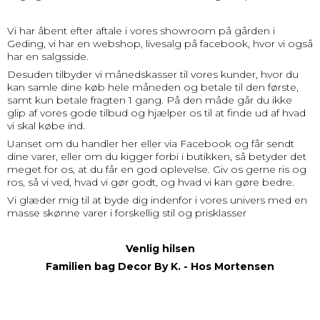
Vi har åbent efter aftale i vores showroom på gården i
Geding, vi har en webshop, livesalg på facebook, hvor vi også
har en salgsside.
Desuden tilbyder vi månedskasser til vores kunder, hvor du
kan samle dine køb hele måneden og betale til den første,
samt kun betale fragten 1 gang. På den måde går du ikke
glip af vores gode tilbud og hjælper os til at finde ud af hvad
vi skal købe ind.
Uanset om du handler her eller via Facebook og får sendt
dine varer, eller om du kigger forbi i butikken, så betyder det
meget for os, at du får en god oplevelse. Giv os gerne ris og
ros, så vi ved, hvad vi gør godt, og hvad vi kan gøre bedre.
Vi glæder mig til at byde dig indenfor i vores univers med en
masse skønne varer i forskellig stil og prisklasser
Venlig hilsen
Familien bag Decor By K. - Hos Mortensen