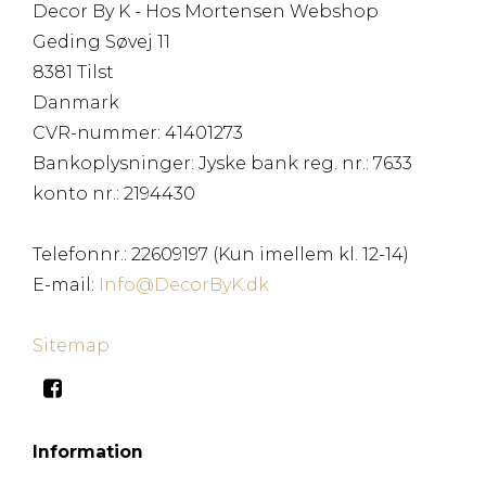
Decor By K - Hos Mortensen Webshop
Geding Søvej 11
8381 Tilst
Danmark
CVR-nummer
:
41401273
Bankoplysninger
:
Jyske bank reg. nr.: 7633
konto nr.: 2194430
Telefonnr.
:
22609197 (Kun imellem kl. 12-14)
E-mail
:
Info@DecorByK.dk
Sitemap
Information