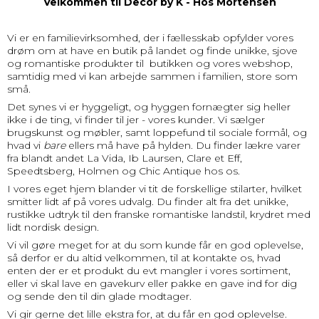
Velkommen til Decor by K - Hos Mortensen
Vi er en familievirksomhed, der i fællesskab opfylder vores
drøm om at have en butik på landet og finde unikke, sjove
og romantiske produkter til butikken og vores webshop,
samtidig med vi kan arbejde sammen i familien, store som
små.
Det synes vi er hyggeligt, og hyggen fornægter sig heller
ikke i de ting, vi finder til jer - vores kunder.
Vi sælger
brugskunst og møbler, samt loppefund til sociale formål, og
hvad vi
bare
ellers må have på hylden. Du finder lækre varer
fra blandt andet La Vida, Ib Laursen, Clare et Eff,
Speedtsberg, Holmen og Chic Antique hos os.
I vores eget hjem blander vi tit de forskellige stilarter, hvilket
smitter lidt af på vores udvalg. Du finder alt fra det unikke,
rustikke udtryk til den franske romantiske landstil, krydret med
lidt nordisk design.
Vi vil gøre meget for at du som kunde får en god oplevelse,
så derfor er du altid velkommen, til at kontakte os, hvad
enten der er et produkt du evt mangler i vores sortiment,
eller vi skal lave en gavekurv eller pakke en gave ind for dig
og sende den til din glade modtager.
Vi gir gerne det lille ekstra for, at du får en god oplevelse.