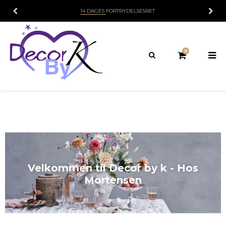
14 DAGES
FORTRYDELSESRET
0
Velkommen til Decor by k - Hos
Mortensen