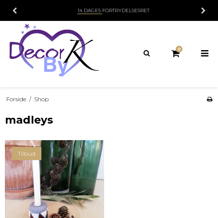
14 DAGES
FORTRYDELSESRET
0
Forside
/
Shop
madleys
Tilbud