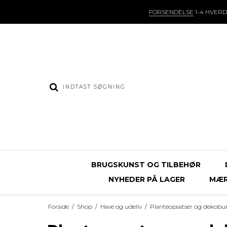
FORSENDELSE
1-4 HVER
BRUGSKUNST OG TILBEHØR
NYHEDER PÅ LAGER
MÆR
Forside
/
Shop
/
Have og udeliv
/
Planteopsatser og dekobu