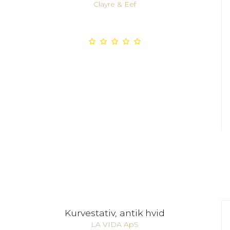
Clayre & Eef
Kurvestativ, antik hvid
LA VIDA ApS