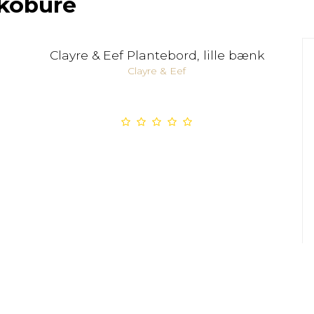
ekobure
Clayre & Eef Plantebord, lille bænk
Clayre & Eef