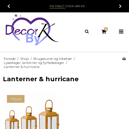
FRI FRAGT
OVER 499 KR
0
Forside
/
Shop
/
Brugskunst og tilbehør
/
Lysestager, lanterner og fyrfadsstager
/
Lanterner & hurricane
Lanterner & hurricane
Tilbud