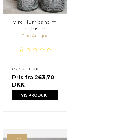
Vire Hurricane m.
mønster
Chic Antique
879,00 DKK
Pris fra
263,70
DKK
VIS PRODUKT
Tilbud