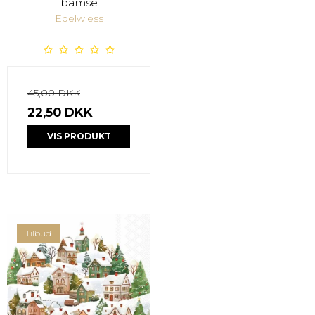
bamse
Edelwiess
45,00 DKK
22,50 DKK
VIS PRODUKT
Tilbud