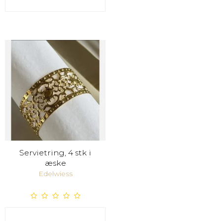
Servietring, 4 stk i
æske
Edelwiess