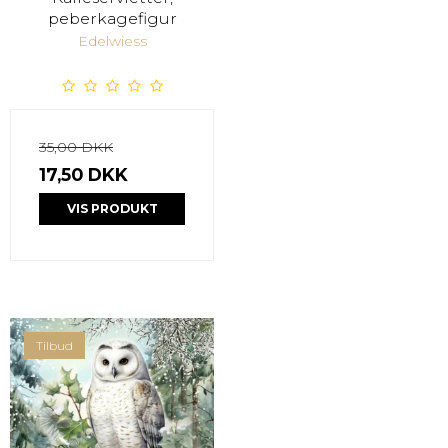
peberkagefigur
Edelwiess
35,00 DKK
17,50 DKK
VIS PRODUKT
Tilbud