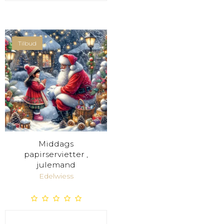
Tilbud
Middags
papirservietter ,
julemand
Edelwiess