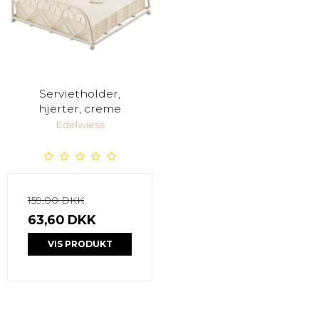
Servietholder,
hjerter, creme
Edelwiess
159,00 DKK
63,60 DKK
VIS PRODUKT