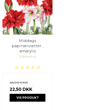
Middags
papirservietter ,
amarylis
Edelwiess
45,00 DKK
22,50 DKK
VIS PRODUKT