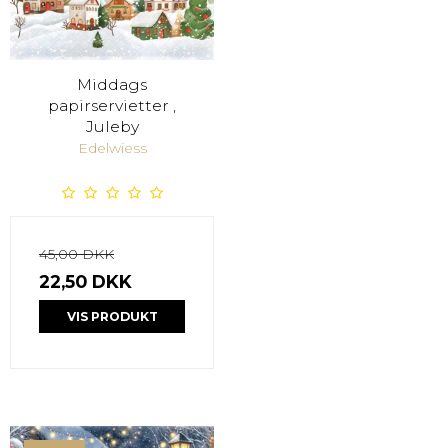
Middags
papirservietter ,
Juleby
Edelwiess
45,00 DKK
22,50 DKK
VIS PRODUKT