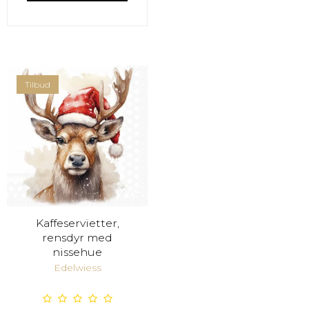
Tilbud
Kaffeservietter,
rensdyr med
nissehue
Edelwiess