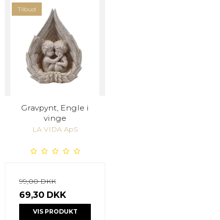
Tilbud
Gravpynt, Engle i
vinge
LA VIDA ApS
99,00 DKK
69,30 DKK
VIS PRODUKT