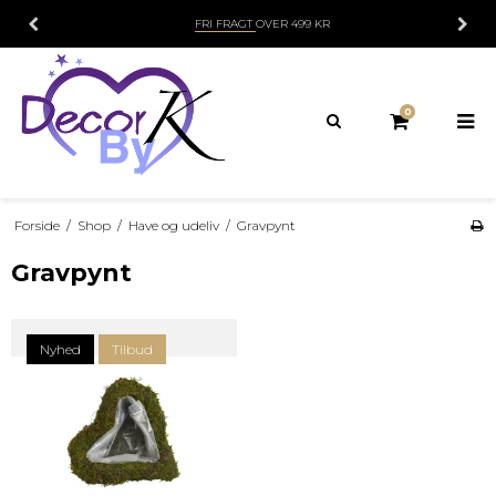
FRI FRAGT
OVER 499 KR
0
Forside
/
Shop
/
Have og udeliv
/
Gravpynt
Gravpynt
Nyhed
Tilbud