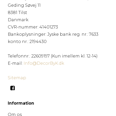
Geding Søvej 11
8381 Tilst
Danmark
CVR-nummer
:
41401273
Bankoplysninger
:
Jyske bank reg. nr.: 7633
konto nr.: 2194430
Telefonnr.
:
22609197 (Kun imellem kl. 12-14)
E-mail
:
Info@DecorByK.dk
Sitemap
Information
Om os