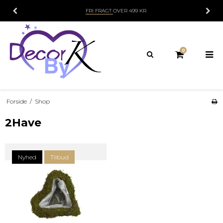
FRI FRAGT
OVER 499 KR
0
Forside
/
Shop
2Have
Nyhed
Tilbud