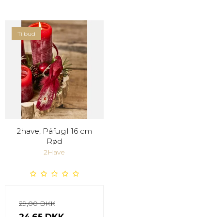
Tilbud
2have, Påfugl 16 cm
Rød
2Have
29,00 DKK
24,65 DKK