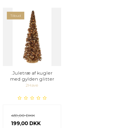
Tilbud
.Juletræ af kugler
med gylden glitter
2Have
459,00 DKK
199,00 DKK