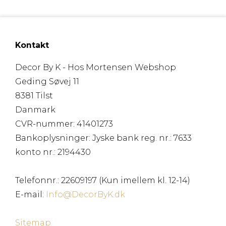
Kontakt
Decor By K - Hos Mortensen Webshop
Geding Søvej 11
8381 Tilst
Danmark
CVR-nummer
:
41401273
Bankoplysninger
:
Jyske bank reg. nr.: 7633
konto nr.: 2194430
Telefonnr.
:
22609197 (Kun imellem kl. 12-14)
E-mail
:
Info@DecorByK.dk
Sitemap