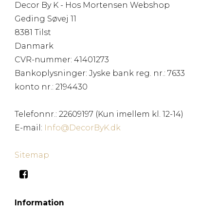
Decor By K - Hos Mortensen Webshop
Geding Søvej 11
8381 Tilst
Danmark
CVR-nummer
:
41401273
Bankoplysninger
:
Jyske bank reg. nr.: 7633
konto nr.: 2194430
Telefonnr.
:
22609197 (Kun imellem kl. 12-14)
E-mail
:
Info@DecorByK.dk
Sitemap
Information