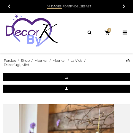
14 DAGES
FORTRYDELSESRET
0
Forside
/
Shop
/
Mærker
/
Mærker
/
La Vida
/
Deko fugl, Mint