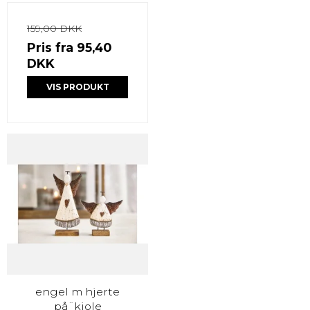
159,00 DKK
Pris fra
95,40
DKK
VIS PRODUKT
engel m hjerte
på¨kjole