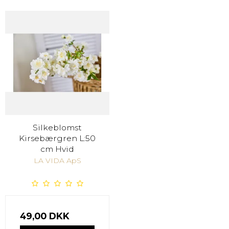
Silkeblomst
Kirsebærgren L:50
cm Hvid
LA VIDA ApS
49,00 DKK