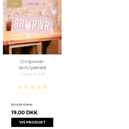
-20%
Udsolgt
Girlpower
skilt,lyserød
Clayre & Eef
59,00 DKK
19,00 DKK
VIS PRODUKT