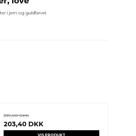
r, love
r i jern og guldfarvet
339,00 DKK
203,40 DKK
VIS PRODUKT