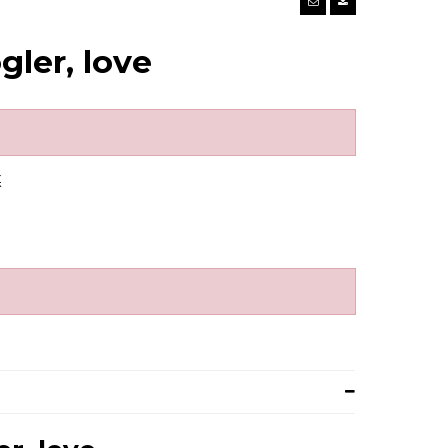
gler, love
K