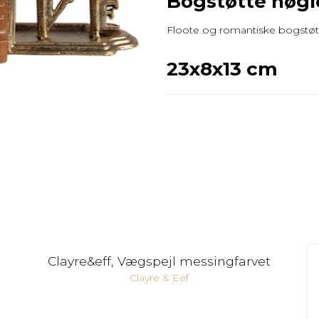
Bogstøtte nøgle
Floote og romantiske bogstøtte
23x8x13 cm
Clayre&eff, Vægspejl messingfarvet
Clayre & Eef