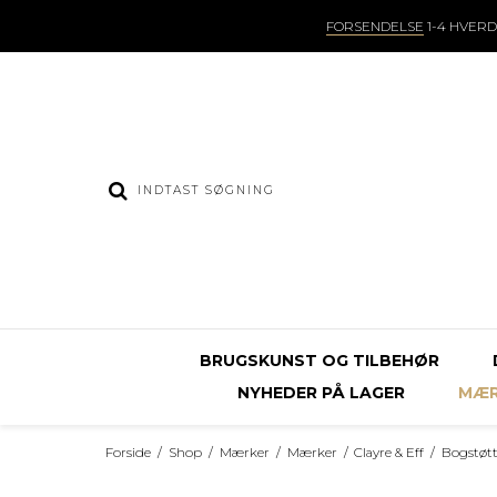
FORSENDELSE
1-4 HVER
BRUGSKUNST OG TILBEHØR
NYHEDER PÅ LAGER
MÆR
Forside
/
Shop
/
Mærker
/
Mærker
/
Clayre & Eff
/
Bogstøtt