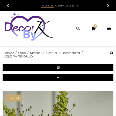
14 DAGES
FORTRYDELSESRET
0
Forside
/
Shop
/
Mærker
/
Mærker
/
Speedtsberg
/
UGLE PÅ PIND,ULD
Tilbud