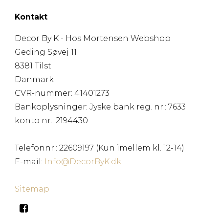
Kontakt
Decor By K - Hos Mortensen Webshop
Geding Søvej 11
8381 Tilst
Danmark
CVR-nummer
:
41401273
Bankoplysninger
:
Jyske bank reg. nr.: 7633
konto nr.: 2194430
Telefonnr.
:
22609197 (Kun imellem kl. 12-14)
E-mail
:
Info@DecorByK.dk
Sitemap