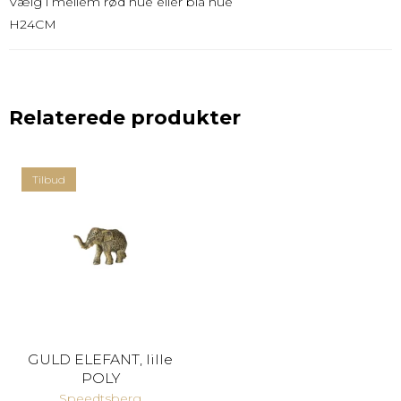
Vælg i mellem rød hue eller blå hue
H24CM
Relaterede produkter
Tilbud
GULD ELEFANT, lille
POLY
Speedtsberg